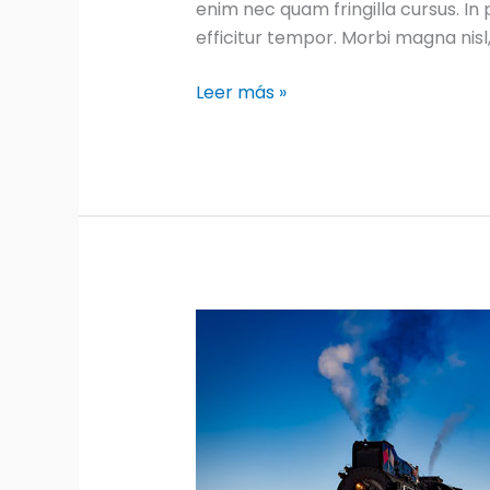
enim nec quam fringilla cursus. In p
efficitur tempor. Morbi magna nisl
The
Leer más »
Best
Places
to
Stay
in
Moorea,
Tahiti