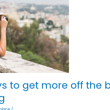
 to get more off the 
ng
place
/