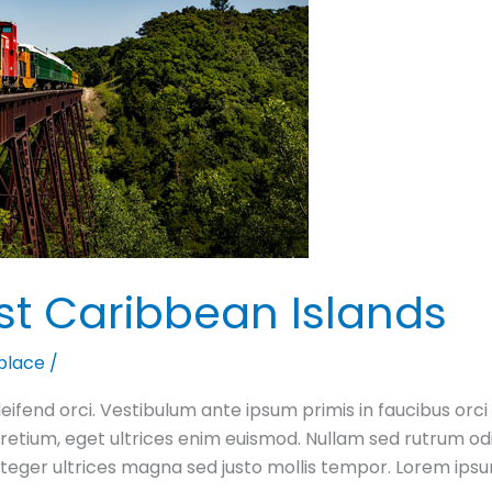
est Caribbean Islands
place
/
leifend orci. Vestibulum ante ipsum primis in faucibus orci 
etium, eget ultrices enim euismod. Nullam sed rutrum odio. 
Integer ultrices magna sed justo mollis tempor. Lorem ipsu