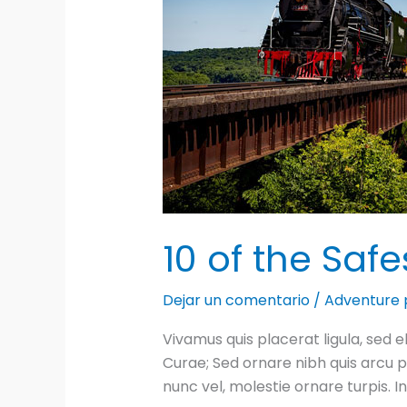
10 of the Saf
Dejar un comentario
/
Adventure 
Vivamus quis placerat ligula, sed e
Curae; Sed ornare nibh quis arcu pr
nunc vel, molestie ornare turpis. 