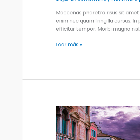
Maecenas pharetra risus sit amet 
enim nec quam fringilla cursus. In p
efficitur tempor. Morbi magna nisl
My
Leer más »
go-
to
ways
to
get
more
off
the
beaten
track
while