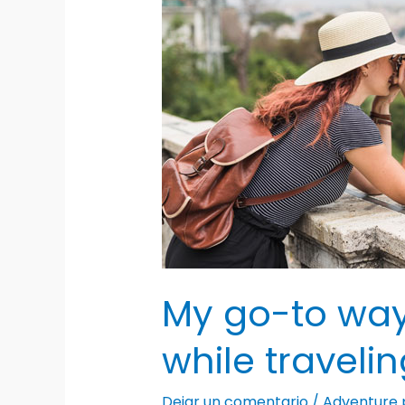
My go-to ways
while traveli
Dejar un comentario
/
Adventure 